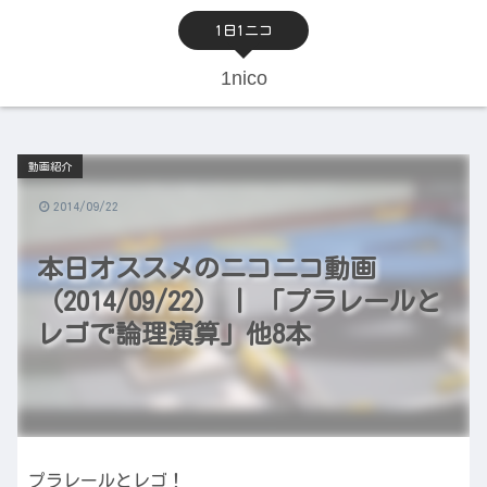
1日1ニコ
1nico
動画紹介
2014/09/22
本日オススメのニコニコ動画
（2014/09/22） | 「プラレールと
レゴで論理演算」他8本
プラレールとレゴ！