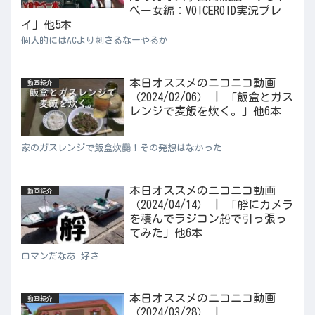
べー女編：VOICEROID実況プレ
イ」他5本
個人的にはACより刺さるなーやるか
本日オススメのニコニコ動画
動画紹介
（2024/02/06） | 「飯盒とガス
レンジで麦飯を炊く。」他6本
家のガスレンジで飯盒炊爨！その発想はなかった
本日オススメのニコニコ動画
動画紹介
（2024/04/14） | 「艀にカメラ
を積んでラジコン船で引っ張っ
てみた」他6本
ロマンだなあ 好き
本日オススメのニコニコ動画
動画紹介
（2024/03/28） |