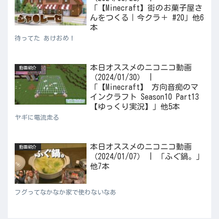
「【Minecraft】街のお菓子屋さ
んをつくる｜今クラ＋ #20」他6
本
待ってた あけおめ！
本日オススメのニコニコ動画
動画紹介
（2024/01/30） |
「【Minecraft】 方向音痴のマ
インクラフト Season10 Part13
【ゆっくり実況】」他5本
ヤギに電流走る
本日オススメのニコニコ動画
動画紹介
（2024/01/07） | 「ふぐ鍋。」
他7本
フグってなかなか家で使わないなあ