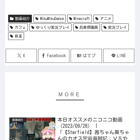
動画紹介
MikuMikuDance
Minecraft
アニメ
カフェ
ゆっくり実況プレイ
兵庫県議員
実況プレイ
音楽
X
Facebook
はてブ
LINE
本日オススメのニコニコ動画
動画紹介
（2023/09/26） |
「【Starfield】茜ちゃん葵ちゃ
んのカオス宇宙海賊記：ＶＳや