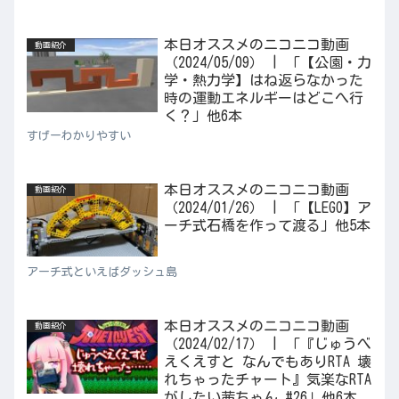
本日オススメのニコニコ動画
動画紹介
（2024/05/09） | 「【公園・力
学・熱力学】はね返らなかった
時の運動エネルギーはどこへ行
く？」他6本
すげーわかりやすい
本日オススメのニコニコ動画
動画紹介
（2024/01/26） | 「【LEGO】ア
ーチ式石橋を作って渡る」他5本
アーチ式といえばダッシュ島
本日オススメのニコニコ動画
動画紹介
（2024/02/17） | 「『じゅうべ
えくえすと なんでもありRTA 壊
れちゃったチャート』気楽なRTA
がしたい茜ちゃん #26」他6本