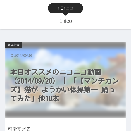
1日1ニコ
1nico
動画紹介
2014/09/26
本日オススメのニコニコ動画
（2014/09/26） | 「【マンチカン
ズ】猫が ようかい体操第一 踊っ
てみた」他10本
可愛すぎる