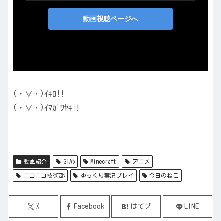
(・∀・)ｲｷﾛ!!
(・∀・)ｲﾏｶﾞﾜﾔｷ!!
動画紹介
GTA5
Minecraft
アニメ
ニコニコ技術部
ゆっくり実況プレイ
今日のねこ
X
Facebook
はてブ
LINE