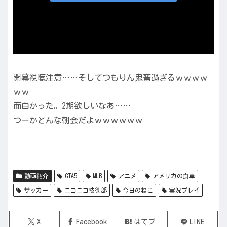
開幕視聴注意……そしてつもりん鬼畜過ぎるｗｗｗｗ
ｗｗ
面白かった。2期欲しいなあ……
つーかどんな朝会だよｗｗｗｗｗｗ
動画紹介
GTA5
MLB
アニメ
アメリカの食卓
サッカー
ニコニコ技術部
今日のねこ
実況プレイ
X
Facebook
はてブ
LINE