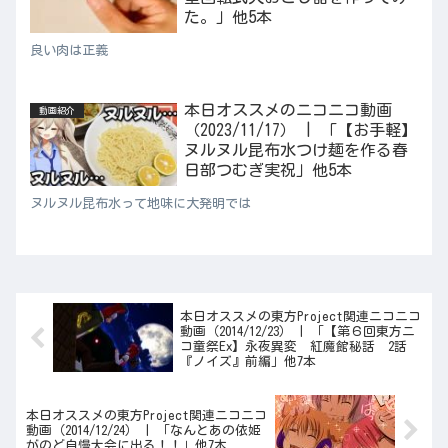
た。」他5本
良い肉は正義
本日オススメのニコニコ動画
動画紹介
（2023/11/17） | 「【お手軽】
ヌルヌル昆布水つけ麺を作る春
日部つむぎ実祝」他5本
ヌルヌル昆布水って地味に大発明では
本日オススメの東方Project関連ニコニコ
動画（2014/12/23） | 「【第６回東方ニ
コ童祭Ex】永夜異変 紅魔館秘話 2話
『ノイズ』前編」他7本
本日オススメの東方Project関連ニコニコ
動画（2014/12/24） | 「なんとあの依姫
がのど自慢大会に出る！！」他7本