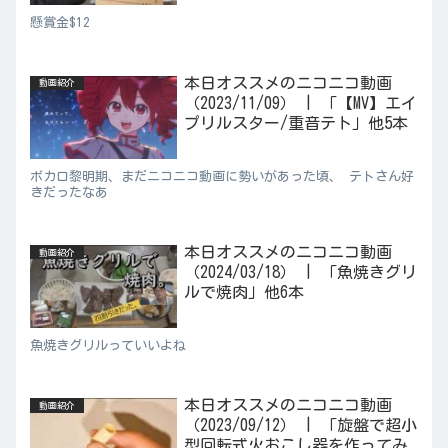
懸賞金$12
本日オススメのニコニコ動画
動画紹介
（2023/11/09） | 「【MV】エイ
プリルスター/重音テト」他5本
ボカロ黎明期、まだニコニコ動画に勢いがあった頃、 テトさん好
きだったなあ
本日オススメのニコニコ動画
動画紹介
（2024/03/18） | 「魚焼きグリ
ルで焼肉」他6本
魚焼きグリルっていいよね
本日オススメのニコニコ動画
動画紹介
（2023/09/12） | 「旋盤で超小
型回転式火おこし器を作ってみ