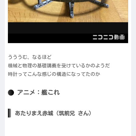
うううむ、なるほど
機械と物理の基礎講義を受けているかのようだ
時計ってこんな感じの構造になってたのか
アニメ：艦これ
あたりまえ赤城（筑前兄 さん）