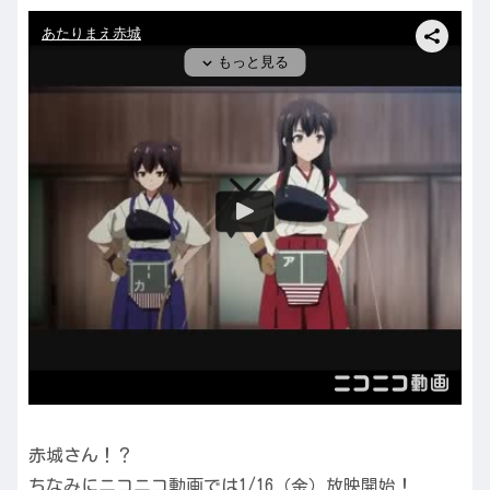
赤城さん！？
ちなみにニコニコ動画では1/16（金）放映開始！