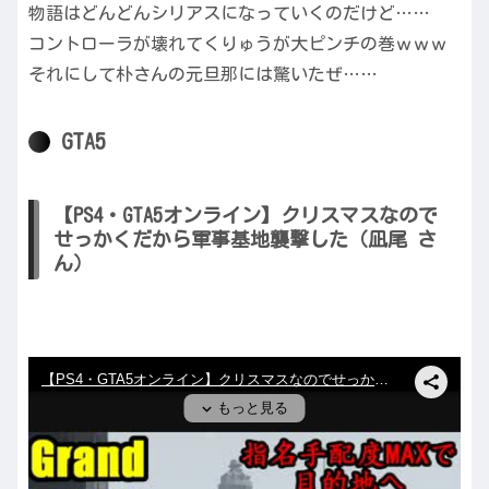
物語はどんどんシリアスになっていくのだけど……
コントローラが壊れてくりゅうが大ピンチの巻ｗｗｗ
それにして朴さんの元旦那には驚いたぜ……
GTA5
【PS4・GTA5オンライン】クリスマスなので
せっかくだから軍事基地襲撃した（凪尾 さ
ん）