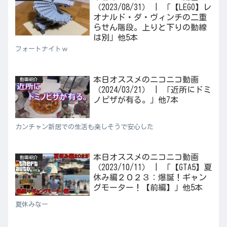
（2023/08/31） | 「【LEGO】レ
オナルド・ダ・ヴィンチの二重
らせん階段。上りと下りの動線
は別」他5本
フォートナイトｗ
本日オススメのニコニコ動画
動画紹介
（2024/03/21） | 「近所にドミ
ノピザが有る。」他7本
カンチャン新居での生活も楽しそうで安心した
本日オススメのニコニコ動画
動画紹介
（2023/10/11） | 「【GTA5】夏
休み編２０２３：爆誕！ギャン
グモーター！【前編】」他5本
夏休みなー