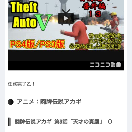
任務完了乙！
アニメ：闘牌伝説アカギ
闘牌伝説アカギ 第9話「天才の真贋」（）