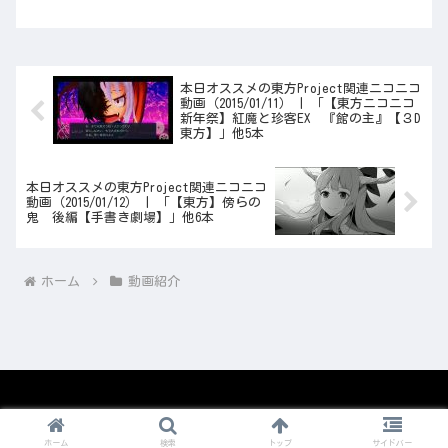
本日オススメの東方Project関連ニコニコ
動画（2015/01/11） | 「【東方ニコニコ
新年祭】紅魔と珍客EX 『館の主』【３D
東方】」他5本
本日オススメの東方Project関連ニコニコ
動画（2015/01/12） | 「【東方】傍らの
鬼 後編【手書き劇場】」他6本
ホーム
動画紹介
© 2008-2026 1nico.
ホーム
検索
トップ
サイドバー