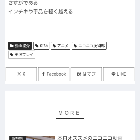
さすがである
インチキや手品を軽く越える
動画紹介
GTA5
アニメ
ニコニコ技術部
実況プレイ
X
Facebook
はてブ
LINE
本日オススメのニコニコ動画
動画紹介