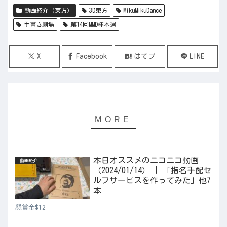
動画紹介（東方）
3D東方
MikuMikuDance
手書き劇場
第14回MMD杯本選
X
Facebook
はてブ
LINE
本日オススメのニコニコ動画
動画紹介
（2024/01/14） | 「指名手配セ
ルフサービスを作ってみた」他7
本
懸賞金$12