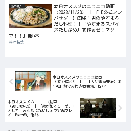
本日オススメのニコニコ動画
動画紹介
（2023/11/28） | 「【公式アン
バサダー】簡単！男のやすまる
だし料理！！『やすまるスパイ
スだし炒め』を作るぜ！マジ
で！！」他5本
料理特集
本日オススメのニコニコ動画
（2015/03/02） | 「【大初雪鎮守府】第
634回 鎮守府代表者会議」他7本
本日オススメのニコニコ動画
（2015/03/03） | 「龍が如く５ 夢、叶
えし者 みんなにないしょで実況プレ
イ Part68」他8本