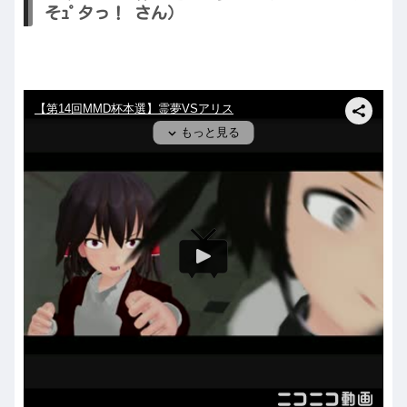
そｭﾟタっ！ さん）