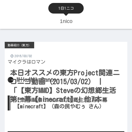
1日1ニコ
1nico
動画紹介（東方）
2015/03/02
マイクラはロマン
本日オススメの東方Project関連ニ
MikuMikuDance
コニコ動画（2015/03/02） |
「【東方MMD】Steveの幻想郷生活
第一幕【minecraft】」他7本
【東方MMD】Steveの幻想郷生活 第一幕
【minecraft】（森の民やむぅ さん）