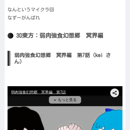
なんというマイクラ回
なずーがんばれ
3D東方：弱肉強食幻想郷 冥界編
弱肉強食幻想郷 冥界編 第7話（kei さ
ん）