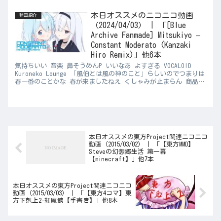
本日オススメのニコニコ動画
動画紹介
（2024/04/03） | 「[Blue
Archive Fanmade] Mitsukiyo –
Constant Moderato (Kanzaki
Hiro Remix)」他6本
気持ちいい 音楽 鼻そうめんP いいなあ よすぎる VOCALOID
Kuroneko Lounge 「風伯とは風の神のこと」らしいのでつまりは
春一番のことかな 春が来ましたねえ くしゃみが止まらん 商品レ
ビュー さいちょうさん ドット抜け...
本日オススメの東方Project関連ニコニコ
動画（2015/03/02） | 「【東方MMD】
Steveの幻想郷生活 第一幕
【minecraft】」他7本
本日オススメの東方Project関連ニコニコ
動画（2015/03/03） | 「【東方4コマ】東
方下剋上2-紅魔館【手書き】」他8本