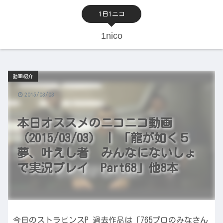
1日1ニコ
1nico
動画紹介
2015/03/03
本日オススメのニコニコ動画
（2015/03/03） | 「龍が如く５
夢、叶えし者 みんなにないしょ
で実況プレイ Part68」他8本
今日のストラビンスP 過去作品は「765プロのみなさん