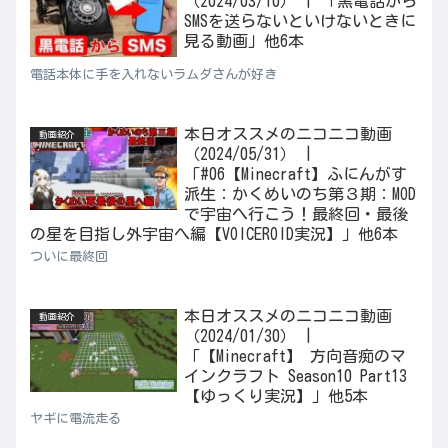
（2024/03/10） | 「黒電話から
SMSを送らないといけないときに
見る動画」他6本
電話本体に手を入れないラムダさんが好き
本日オススメのニコニコ動画
動画紹介
（2024/05/31） |
「#06【Minecraft】ふにんがす
派生：かくめいのち第３期：MOD
で宇宙へ行こう！最終回・最後
の星を目指し外宇宙へ編【VOICEROID実況】」他6本
ついに最終回
本日オススメのニコニコ動画
動画紹介
（2024/01/30） |
「【Minecraft】 方向音痴のマ
インクラフト Season10 Part13
【ゆっくり実況】」他5本
ヤギに電流走る