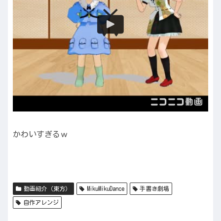
かわいすぎるｗ
動画紹介（東方）
MikuMikuDance
手書き劇場
自作アレンジ