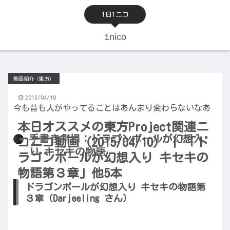
1日1ニコ
1nico
動画紹介（東方）
2015/04/10
今も昔も人がやってることはあんまり変わらないなあ
本日オススメの東方Project関連ニ
手書き劇場：ドラゴンボールが幻想入
コニコ動画（2015/04/10） | 「ド
り キセキの物語
ラゴンボールが幻想入り キセキの
物語第３章」他5本
ドラゴンボールが幻想入り キセキの物語第
３章（Darjeeling さん）