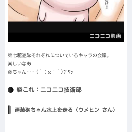
第七駆逐隊それぞれについているキャラの会議。
楽しいなあ
潮ちゃん……(´；ω；｀)ﾌﾞﾜｯ
艦これ：ニコニコ技術部
連装砲ちゃん水上を走る（ウメヒン さん）