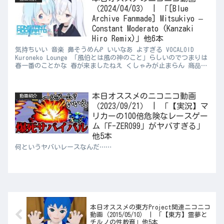
（2024/04/03） | 「[Blue
Archive Fanmade] Mitsukiyo –
Constant Moderato (Kanzaki
Hiro Remix)」他6本
気持ちいい 音楽 鼻そうめんP いいなあ よすぎる VOCALOID
Kuroneko Lounge 「風伯とは風の神のこと」らしいのでつまりは
春一番のことかな 春が来ましたねえ くしゃみが止まらん 商品レ
ビュー さいちょうさん ドット抜け...
本日オススメのニコニコ動画
動画紹介
（2023/09/21） | 「【実況】マ
リカーの100倍危険なレースゲー
ム「F-ZERO99」がヤバすぎる」
他5本
何というヤバいレースなんだ……
本日オススメの東方Project関連ニコニコ
動画（2015/05/10） | 「【東方】霊夢と
チルノの性教育」他5本