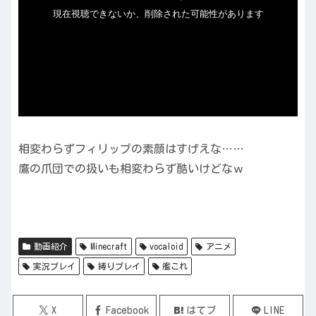
相変わらずフィリップの素顔はすげえな……
鷹の爪団での扱いも相変わらず酷いけどなｗ
動画紹介
Minecraft
vocaloid
アニメ
実況プレイ
縛りプレイ
艦これ
X
Facebook
はてブ
LINE