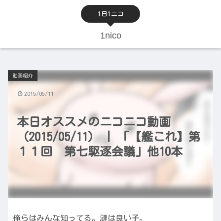
1日1ニコ
1nico
動画紹介
2015/05/11
本日オススメのニコニコ動画
（2015/05/11） | 「【艦これ】第
１１回 第七駆逐会議」他10本
俺らはみんな知ってる。漣は良い子。