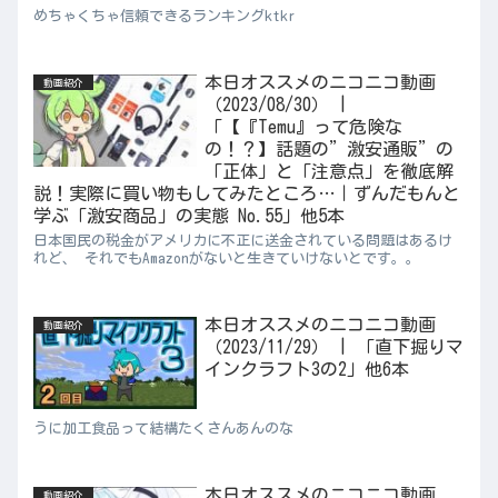
めちゃくちゃ信頼できるランキングktkr
本日オススメのニコニコ動画
動画紹介
（2023/08/30） |
「【『Temu』って危険な
の！？】話題の”激安通販”の
「正体」と「注意点」を徹底解
説！実際に買い物もしてみたところ…｜ずんだもんと
学ぶ「激安商品」の実態 No.55」他5本
日本国民の税金がアメリカに不正に送金されている問題はあるけ
れど、 それでもAmazonがないと生きていけないとです。。
本日オススメのニコニコ動画
動画紹介
（2023/11/29） | 「直下掘りマ
インクラフト3の2」他6本
うに加工食品って結構たくさんあんのな
本日オススメのニコニコ動画
動画紹介