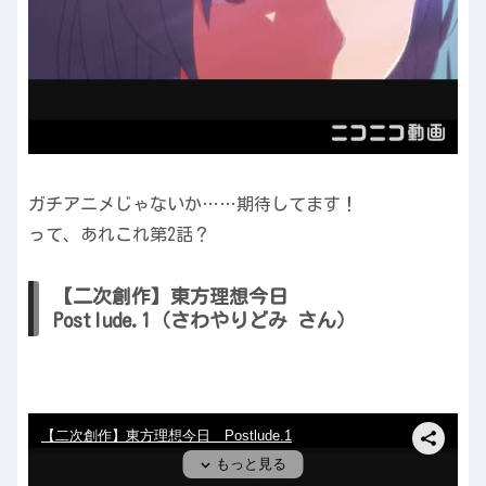
ガチアニメじゃないか……期待してます！
って、あれこれ第2話？
【二次創作】東方理想今日
Postlude.1（さわやりどみ さん）