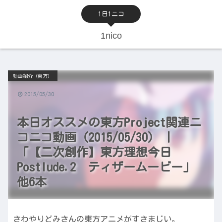
1日1ニコ
1nico
動画紹介（東方）
2015/05/30
本日オススメの東方Project関連ニ
コニコ動画（2015/05/30） |
「【二次創作】東方理想今日
Postlude.2 ティザームービー」
他6本
さわやりどみさんの東方アニメがすさまじい。