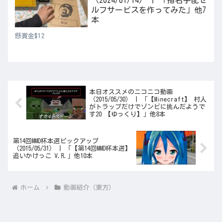
ルフサービスを作ってみた」他7
本
懸賞金$12
本日オススメのニコニコ動画
（2015/05/30） | 「【Minecraft】 村人
がトラップだけでゾンビに挑んだようで
す20 【ゆっくり】」他8本
第14回MMD杯本選ピックアップ
（2015/05/31） | 「【第14回MMD杯本選】
追いかけっこ V.R.」他10本
ホーム
動画紹介（東方）