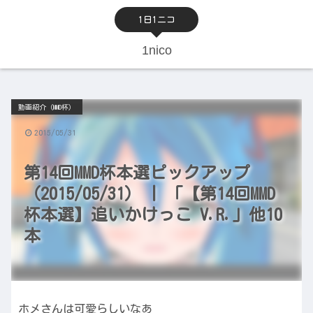
1日1ニコ
1nico
動画紹介（MMD杯）
2015/05/31
第14回MMD杯本選ピックアップ
（2015/05/31） | 「【第14回MMD
杯本選】追いかけっこ V.R.」他10
本
ホメさんは可愛らしいなあ