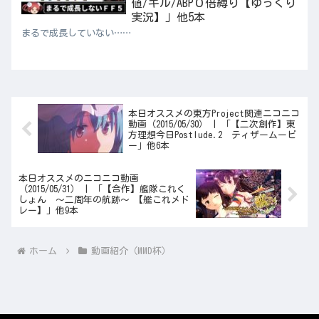
値/ギル/ABP０倍縛り【ゆっくり
実況】」他5本
まるで成長していない……
本日オススメの東方Project関連ニコニコ
動画（2015/05/30） | 「【二次創作】東
方理想今日Postlude.2 ティザームービ
ー」他6本
本日オススメのニコニコ動画
（2015/05/31） | 「【合作】艦隊これく
しょん ～二周年の航跡～ 【艦これメド
レー】」他9本
ホーム
動画紹介（MMD杯）