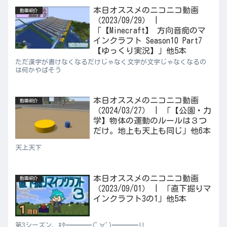
本日オススメのニコニコ動画
動画紹介
（2023/09/29） |
「【Minecraft】 方向音痴のマ
インクラフト Season10 Part7
【ゆっくり実況】」他5本
ただ漢字が書けなくなるだけじゃなく文字が文字じゃなくなるの
は何かやばそう
本日オススメのニコニコ動画
動画紹介
（2024/03/27） | 「【公園・力
学】物体の運動のルールは３つ
だけ。地上も天上も同じ」他6本
天上天下
本日オススメのニコニコ動画
動画紹介
（2023/09/01） | 「直下掘りマ
インクラフト3の1」他5本
第3シーズン、ｷﾀ━━━━(ﾟ∀ﾟ)━━━━!!