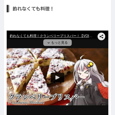
釣れなくても料理！