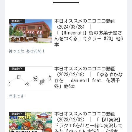
本日オススメのニコニコ動画
動画紹介
（2024/03/28） |
「【Minecraft】街のお菓子屋さ
んをつくる｜今クラ＋ #20」他6
本
待ってた あけおめ！
本日オススメのニコニコ動画
動画紹介
（2023/12/19） | 「ゆるやかな
存在 – daniwell feat. 花隈千
冬」他6本
年末です
本日オススメのニコニコ動画
動画紹介
（2023/12/02） | 「【AI実況】
ドラクエ8をAIと一緒に実況して
みた【ゆっくり実況】」他6本