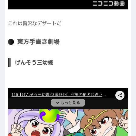
これは贅沢なデザートだ
東方手書き劇場
げんそう三幼蝶