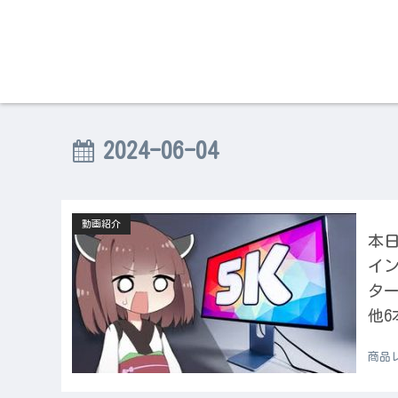
2024-06-04
動画紹介
本日
イ
タ
他6
商品