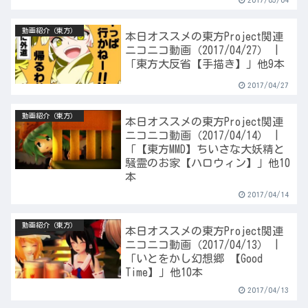
動画紹介（東方）
本日オススメの東方Project関連
ニコニコ動画（2017/04/27） |
「東方大反省【手描き】」他9本
2017/04/27
動画紹介（東方）
本日オススメの東方Project関連
ニコニコ動画（2017/04/14） |
「【東方MMD】ちいさな大妖精と
騒霊のお家【ハロウィン】」他10
本
2017/04/14
動画紹介（東方）
本日オススメの東方Project関連
ニコニコ動画（2017/04/13） |
「いとをかし幻想郷 【Good
Time】」他10本
2017/04/13