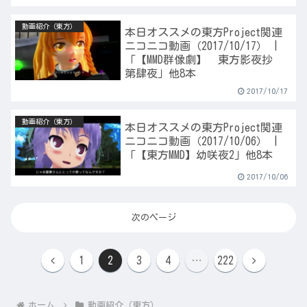
動画紹介（東方）
本日オススメの東方Project関連
ニコニコ動画（2017/10/17） |
「【MMD群像劇】 東方影夜抄
第肆夜」他8本
2017/10/17
動画紹介（東方）
本日オススメの東方Project関連
ニコニコ動画（2017/10/06） |
「【東方MMD】幼咲夜2」他8本
2017/10/06
次のページ
前
次
1
2
3
4
…
222
へ
へ
ホーム
動画紹介（東方）