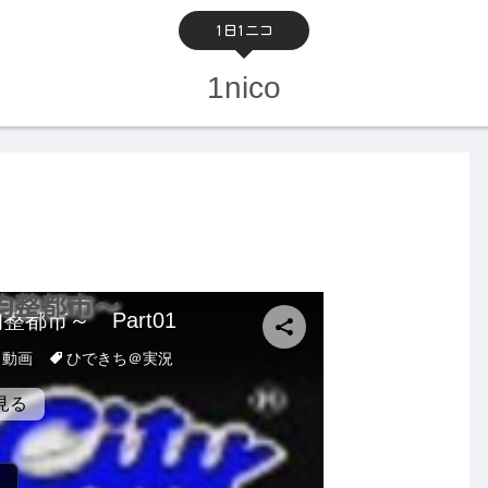
1日1ニコ
1nico
均整都市～