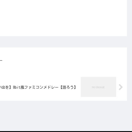
ー
い出を】8bit風ファミコンメドレー【語ろう】