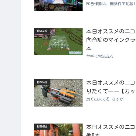
PC自作勢は、無条件で応援
本日オススメのニコニコ動
動画紹介
向音痴のマインクラフト
本
ヤギに電流走る
本日オススメのニコニコ
動画紹介
りたくて――【カッ
良く出来てる さすが
本日オススメのニコニコ
動画紹介
他5本