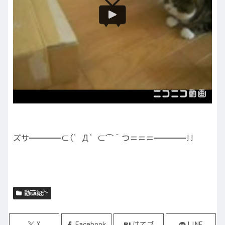
ズサ━━━━⊂(゜Д゜⊂⌒｀つ≡≡≡━━━━!!
動画紹介
X
Facebook
はてブ
LINE