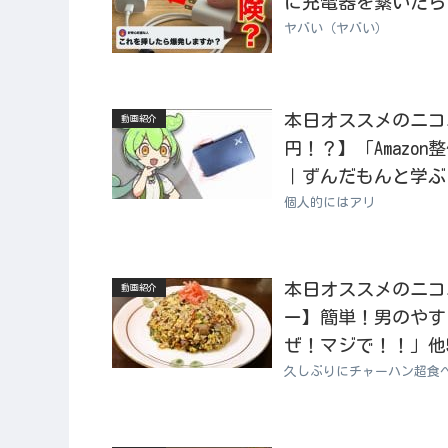
に充電器を繋いだら
ヤバい（ヤバい）
本日オススメのニコニコ動
動画紹介
円！？】「Amazo
｜ずんだもんと学ぶ「
個人的にはアリ
本日オススメのニコニコ
動画紹介
ー】簡単！男のやす
ぜ！マジで！！」他
久しぶりにチャーハン超食