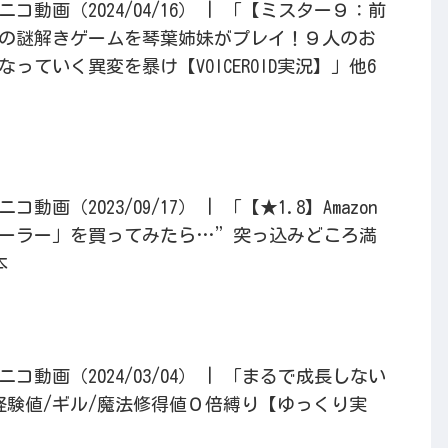
動画（2024/04/16） | 「【ミスター９：前
の謎解きゲームを琴葉姉妹がプレイ！９人のお
っていく異変を暴け【VOICEROID実況】」他6
画（2023/09/17） | 「【★1.8】Amazon
ーラー」を買ってみたら…”突っ込みどころ満
本
動画（2024/03/04） | 「まるで成長しない
F・経験値/ギル/魔法修得値０倍縛り【ゆっくり実