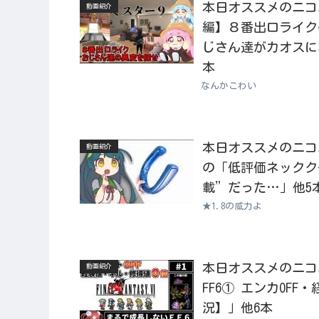
本日オススメのニコニコ
動画紹介
編】８番出口ライク
じさん達がカオスにな
本
なんかこわい
本日オススメのニコニコ動
動画紹介
の「低評価ネックク
載”だった…」他5
★1.8の威力よ
本日オススメのニコニコ
動画紹介
FF6① エンカOF
況】」他6本