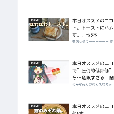
本日オススメのニコニコ
動画紹介
ト。トーストにハム
す。」他5本
美味しそうーーーーーー 
本日オススメのニコニコ動
動画紹介
で”圧倒的低評価”の
ら…危険すぎる”闇
そんな売り方ありえねえｗ
本日オススメのニコニコ
動画紹介
他6本