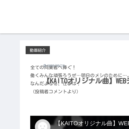
動画紹介
2008/08/28
全ての同業者へ捧ぐ！
働くみんな頑張ろうぜ…明日のメシのために…
【KAITOオリジナル曲】WE
なんだよなぁ、仕事は！
（投稿者コメントより）