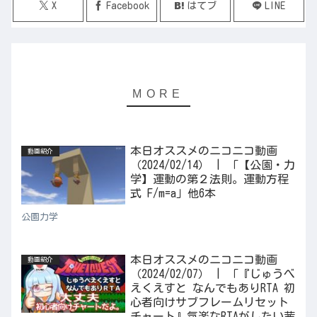
X
Facebook
はてブ
LINE
本日オススメのニコニコ動画
動画紹介
（2024/02/14） | 「【公園・力
学】運動の第２法則。運動方程
式 F/m=a」他6本
公園力学
本日オススメのニコニコ動画
動画紹介
（2024/02/07） | 「『じゅうべ
えくえすと なんでもありRTA 初
心者向けサブフレームリセット
チャート』気楽なRTAがしたい茜