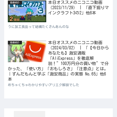
本日オススメのニコニコ動画
動画紹介
（2023/11/29） | 「直下掘りマ
インクラフト3の2」他6本
うに加工食品って結構たくさんあんのな
本日オススメのニコニコ動画
動画紹介
（2024/03/02） | 「【今日から
あなたも】激安通販
「AliExpress」を徹底解
説！”100万円分の買い物”で分
かった、「使い方」「おもしろさ」「注意点」とは。
｜ずんだもんと学ぶ「激安商品」の実態 No.65」他6
本
めちゃくちゃわかりやすいアリエク解説でした