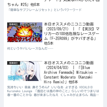
ちゃん #25」他6本
「簡単なサブフレームリセット」というパワーワード
本日オススメのニコニコ動画
動画紹介
（2023/09/21） | 「【実況】マ
リカーの100倍危険なレースゲー
ム「F-ZERO99」がヤバすぎる」
他5本
何というヤバいレースなんだ……
本日オススメのニコニコ動画
動画紹介
（2024/04/03） | 「[Blue
Archive Fanmade] Mitsukiyo –
Constant Moderato (Kanzaki
Hiro Remix)」他6本
気持ちいい 音楽 鼻そうめんP いいなあ よすぎる VOCALOID
Kuroneko Lounge 「風伯とは風の神のこと」らしいのでつまりは
春一番のことかな 春が来ましたねえ くしゃみが止まらん 商品レ
ビュー さいちょうさん ドット抜け...