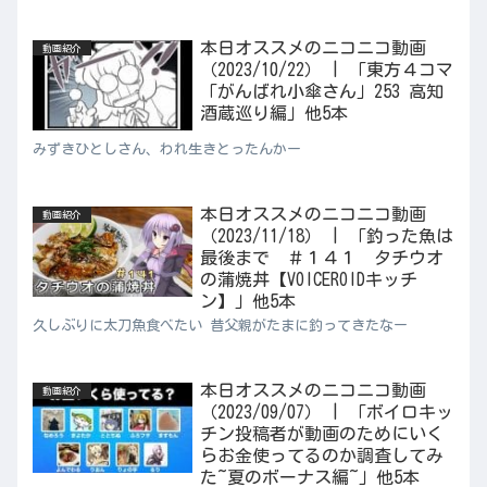
本日オススメのニコニコ動画
動画紹介
（2023/10/22） | 「東方４コマ
「がんばれ小傘さん」253 高知
酒蔵巡り編」他5本
みずきひとしさん、われ生きとったんかー
本日オススメのニコニコ動画
動画紹介
（2023/11/18） | 「釣った魚は
最後まで ＃１４１ タチウオ
の蒲焼丼【VOICEROIDキッチ
ン】」他5本
久しぶりに太刀魚食べたい 昔父親がたまに釣ってきたなー
本日オススメのニコニコ動画
動画紹介
（2023/09/07） | 「ボイロキッ
チン投稿者が動画のためにいく
らお金使ってるのか調査してみ
た~夏のボーナス編~」他5本