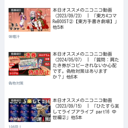
本日オススメのニコニコ動画
動画紹介
（2023/09/23） | 「東方4コマ
ReBOOST②【東方手書き劇場】」
他5本
味噌汁
本日オススメのニコニコ動画
動画紹介
（2024/05/07） | 「質問：肩た
たき券がコピーされないか心配
です。偽物対策はあります
か？」他6本
偽物対策
本日オススメのニコニコ動画
動画紹介
（2023/09/15） | 「ひたすら楽
してライブアライブ part16 中
世編②」他5本
106回！