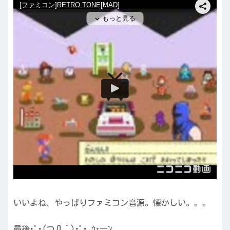
いいよね、やっぱりファミコン音源。懐かしい。。。
最後･ﾟ･(つД｀)･ﾟ･ ｳｪ―ﾝ