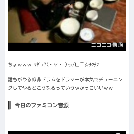
ちょｗｗｗ ﾏﾀﾞｧ?(・∀・ )っ/凵⌒☆ﾁﾝﾁﾝ
誰もがやる似非ドラムをドラマーが本気でチューニン
グしてやるとこうなるっていうｗかっこいいｗｗ
今日のファミコン音源