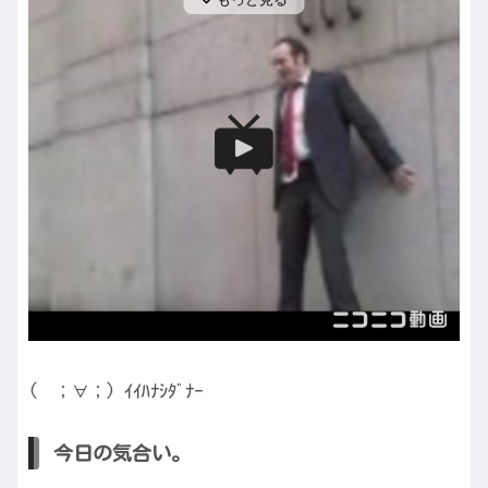
( ；∀；) ｲｲﾊﾅｼﾀﾞﾅｰ
今日の気合い。