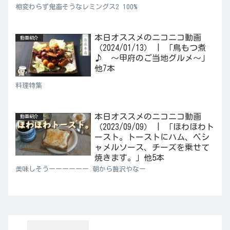
相変わらず鬼畜そうなレミングス2 100%
本日オススメのニコニコ動画
動画紹介
（2024/01/13） | 「鳥もつ煮
♪ ～甲府のご当地グルメ～」
他7本
料理特集
本日オススメのニコニコ動画
動画紹介
（2023/09/09） | 「ほわほわト
ースト。トーストにハム、ベシ
ャメルソース、チーズを乗せて
焼きます。」他5本
美味しそうーーーーーー 朝から贅沢やなー