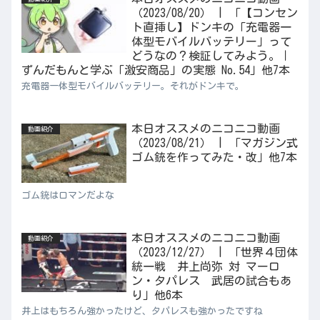
（2023/08/20） | 「【コンセン
ト直挿し】ドンキの「充電器一
体型モバイルバッテリー」って
どうなの？検証してみよう。｜
ずんだもんと学ぶ「激安商品」の実態 No.54」他7本
充電器一体型モバイルバッテリー。それがドンキで。
本日オススメのニコニコ動画
動画紹介
（2023/08/21） | 「マガジン式
ゴム銃を作ってみた・改」他7本
ゴム銃はロマンだよな
本日オススメのニコニコ動画
動画紹介
（2023/12/27） | 「世界４団体
統一戦 井上尚弥 対 マーロ
ン・タパレス 武居の試合もあ
り」他6本
井上はもちろん強かったけど、タパレスも強かったですね