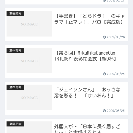
2009/08/27
動画紹介
【手書き】「とらドラ！」のキャ
ラで「止マレ！」パロ【完成版】
2009/08/26
動画紹介
【第３回】MikuMikuDanceCup
TRILOGY 表彰閉会式【MMD杯】
2009/08/25
動画紹介
「ジェイソンさん」 おっきな
澪を彫る！ 「けいおん！」
2009/08/25
動画紹介
外国人が…「日本に長く居すぎ
た…」と実感するとき