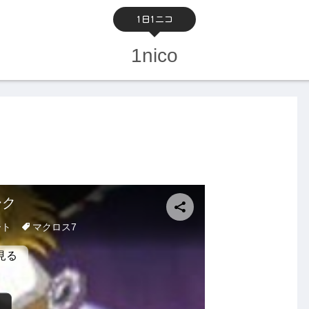
1日1ニコ
1nico