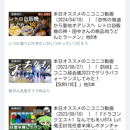
本日オススメのニコニコ動画
動画紹介
（2024/04/18） | 「恐怖の険道
から聖地オアシスへ レトロ自販
機の神・田中さんの絶品肉うど
んとラーメン」他6本
いつか食べに行きたいがいつかっていつだろう
本日オススメのニコニコ動画
動画紹介
（2023/08/27） | 「【RAB】ニ
コニコ超会議2023でゲリラパフ
ォーマンスしてみた！
【SURVIVE】」他5本
皆さん元気そうで何より
本日オススメのニコニコ動画
動画紹介
（2023/09/10） | 「『ドラゴン
クエスト1 なんでもありRTA Lv1
竜王討伐任意半挿しボタンチャ