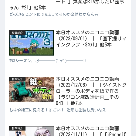
ート 』気楽なRTAがしたい茜ち
ゃん #21」他5本
どの辺をヒントにRTA走ってるのか全然わからんｗ
本日オススメのニコニコ動画
動画紹介
（2023/09/01） | 「直下掘りマ
インクラフト3の1」他5本
第3シーズン、ｷﾀ━━━━(ﾟ∀ﾟ)━━━━!!
本日オススメのニコニコ動画
動画紹介
（2023/12/06） | 「ツイストク
ローラーのボディを紙で作る
【ラジコン魔改造計画＿その
04】」他7本
もはや純正に見える！すごい！ 造形も塗装も良いねえ
本日オススメのニコニコ動画
動画紹介
（2023/11/11） | 「【iPhone15