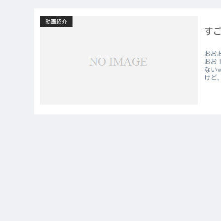
動画紹介
す
おお
おお
ないｗ
けど、