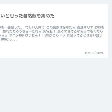
ごいと思った自然数を集めた
おお…感動した。 忙しい人向け この発想は好きだｗ 高速マリオ おおお
！ 疲れただろうなぁ…これｗ 実写版！ 良くできてるなぁｗでもくだら
ｗｗ アニメMAD けいおん！！BGMがとらドラ!に合ってるとは言い難い
MADとし...
2010/04/24