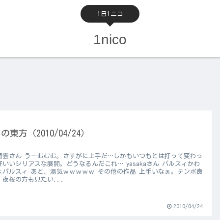
1日1ニコ
1nico
の東方（2010/04/24）
雨雲さん うーむむむ。さすがに上手だ…しかもいつもとは打って変わっ
好いいシリアスな展開。どうなるんだこれ… yasakaさん パルスィかわ
よパルスィ あと、湯気ｗｗｗｗｗ その他の作品 上手いなぁ。テンポ良
。夜桜の方も見たい...
2010/04/24