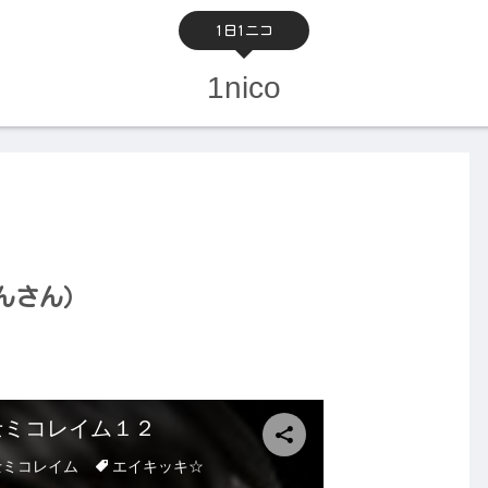
1日1ニコ
1nico
んさん）