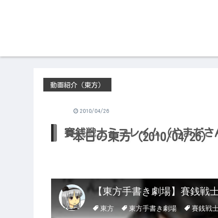
動画紹介（東方）
2010/04/26
賽銭戦士ミコレイム（やまださ
本日の東方（2010/04/26）