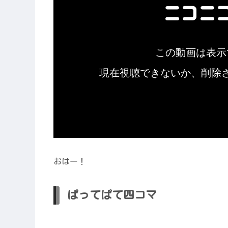
おはー！
ぱってぱて四コマ