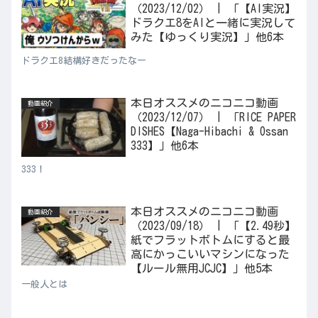
（2023/12/02） | 「【AI実況】
ドラクエ8をAIと一緒に実況して
みた【ゆっくり実況】」他6本
ドラクエ8結構好きだったなー
本日オススメのニコニコ動画
動画紹介
（2023/12/07） | 「RICE PAPER
DISHES【Naga-Hibachi & Ossan
333】」他6本
333！
本日オススメのニコニコ動画
動画紹介
（2023/09/18） | 「【2.49秒】
紙でフラットボトムにすると最
高にかっこいいマシンになった
【ルール無用JCJC】」他5本
一般人とは