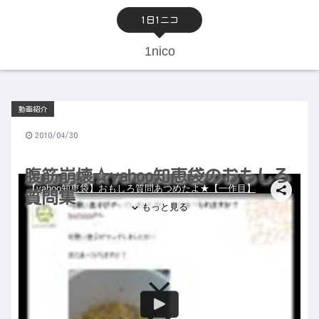
1日1ニコ
1nico
動画紹介
2010/04/30
腹筋崩壊☆yahoo知恵袋のおもしろ
質問集