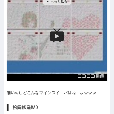
凄いｗけどこんなマインスイーパはねーよｗｗｗ
松岡修造MAD