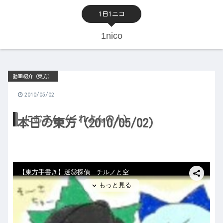
1日1ニコ
1nico
動画紹介（東方）
2010/05/02
にむさん（くれよんの人）
本日の東方（2010/05/02）