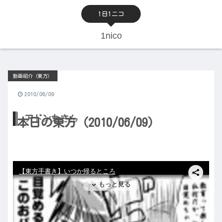
1日1ニコ
1nico
動画紹介（東方）
2010/06/09
アドン丸さん
本日の東方（2010/06/09）