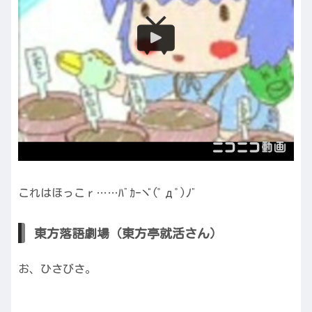
これはほっこｒ……ﾊﾞｶｰヾ(ﾟдﾟ)ﾉ゛
東方落語劇場（東方亭就活さん）
お、ひさびさ。