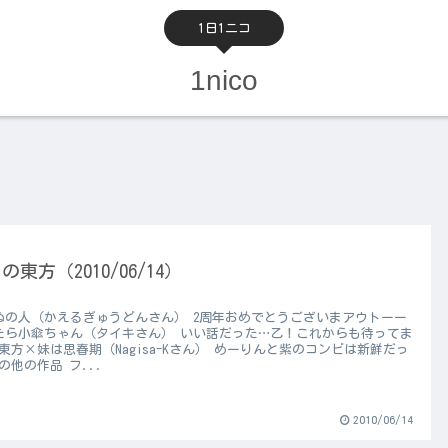
1日1ニコ
1nico
の東方（2010/06/14）
ぬの人（かえるぎゅうどんさん） 2周年おめでとうございまアウトーー
たら小傘ちゃん（タイキさん） いい話だった…乙！これからも待ってま
東方×妹は思春期（Nagisa-Kさん） めーりんと紫のコンビは新鮮だっ
の他の作品 フ...
2010/06/14