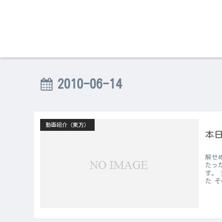
2010-06-14
動画紹介（東方）
本日
解せ
たっ
す。 
た そ