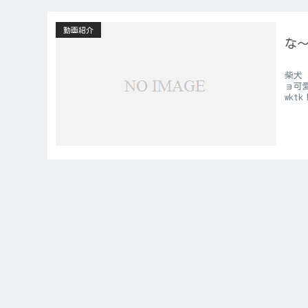
動画紹介
な
柴犬
ョ可愛
wkt