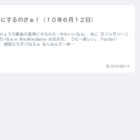
～にするのさぁ！（１０年６月１２日）
 りょうの最後の表情にやられた…かわいいなぁ。 ぬこ モジャモジーニ
いなぁｗ MikuMikuDance おおおお。 うむー美しい。 Football
k！ 相変わらずパねえｗ なんなんだ一体…
2010/06/14