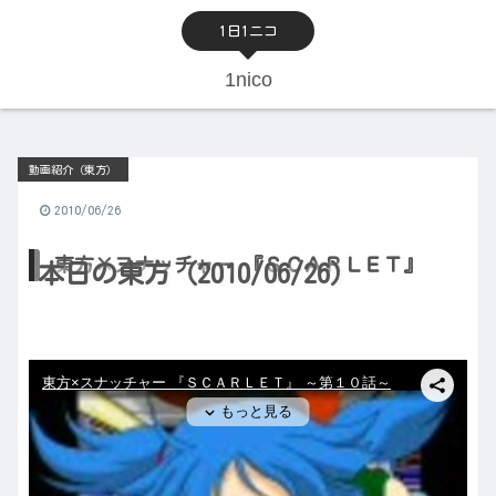
1日1ニコ
1nico
動画紹介（東方）
2010/06/26
東方×スナッチャー 『ＳＣＡＲＬＥＴ』
本日の東方（2010/06/26）