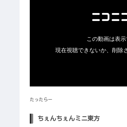
たったらー
ちぇんちぇんミニ東方