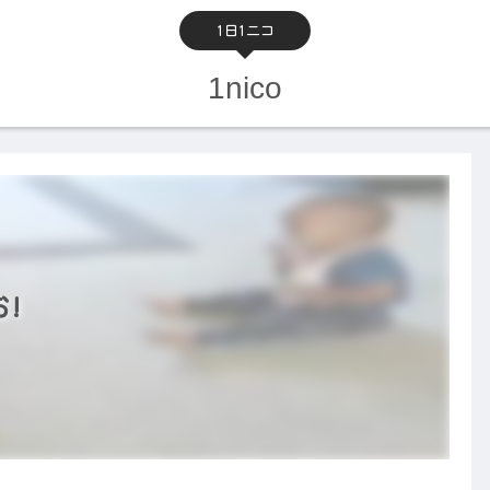
1日1ニコ
1nico
お!