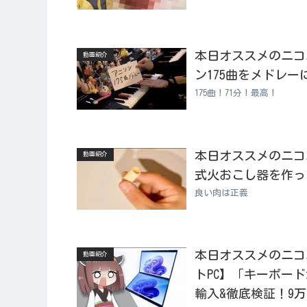
本日オススメのニコニコ
動画紹介
ン175曲をメドレー
175曲！71分！最高！
本日オススメのニコニコ
動画紹介
式火おこし器を作っ
良い肉は正義
本日オススメのニコニコ
動画紹介
トPC】「キーボー
輸入&徹底検証！9万