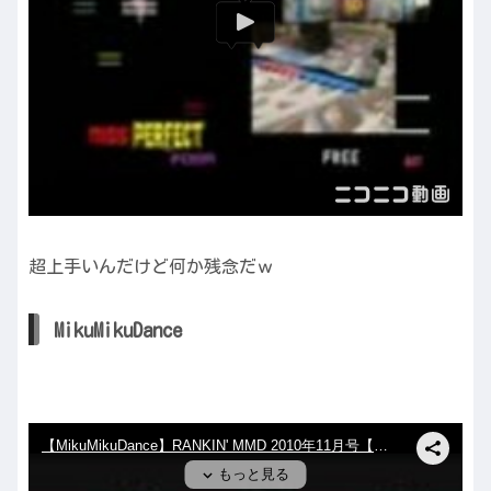
超上手いんだけど何か残念だｗ
MikuMikuDance