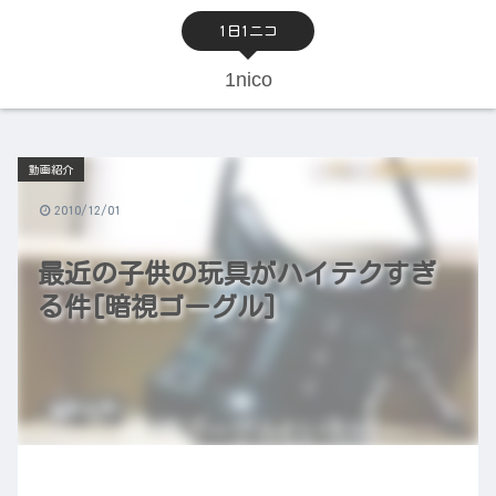
1日1ニコ
1nico
動画紹介
2010/12/01
最近の子供の玩具がハイテクすぎ
る件[暗視ゴーグル]