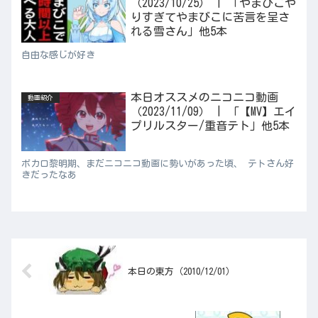
（2023/10/25） | 「やまびこや
りすぎてやまびこに苦言を呈さ
れる雪さん」他5本
自由な感じが好き
本日オススメのニコニコ動画
動画紹介
（2023/11/09） | 「【MV】エイ
プリルスター/重音テト」他5本
ボカロ黎明期、まだニコニコ動画に勢いがあった頃、 テトさん好
きだったなあ
本日の東方（2010/12/01）