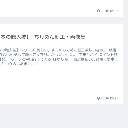
2010/12/21
日本の職人技】 ちりめん細工・画像集
本の職人技】シリーズ 美しい。すしのちりめん細工欲しいなぁ。 爪楊
 すげえｗ そして顔もきっちり。かわいい。GJ。 宇宙ヤバイ コメント非
推奨。 ちょっと宇宙行ってくる ぼからん。 最近は聴いた途端に夢中に
曲というのはあまり...
2010/12/21