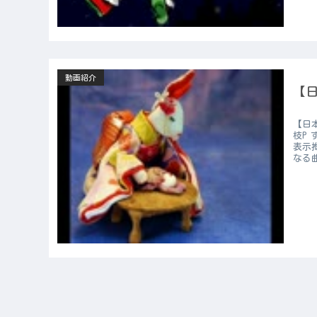
動画紹介
【
【日
枝P
表示
なる