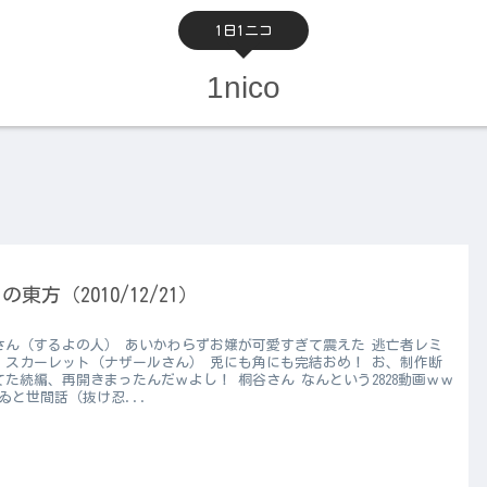
1日1ニコ
1nico
の東方（2010/12/21）
さん（するよの人） あいかわらずお嬢が可愛すぎて震えた 逃亡者レミ
・スカーレット（ナザールさん） 兎にも角にも完結おめ！ お、制作断
てた続編、再開きまったんだｗよし！ 桐谷さん なんという2828動画ｗｗ
ゐと世間話（抜け忍...