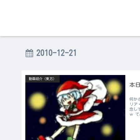
2010-12-21
動画紹介（東方）
本日
何か
リア
念し
ｗ て