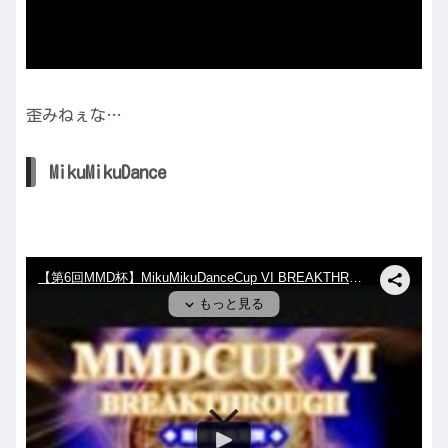
歪みねぇな…
MikuMikuDance