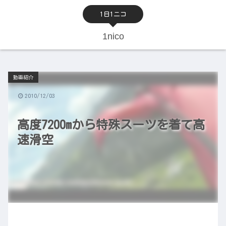
1日1ニコ
1nico
動画紹介
2010/12/03
高度7200mから特殊スーツを着て高
速滑空