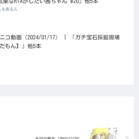
t04 気楽なRTAがしたい茜ちゃん #20」他5本
人も走る人
動画（2024/01/17） | 「ガチ宝石採掘現場
だもん】」他5本
本日の東方（2010/12/24）