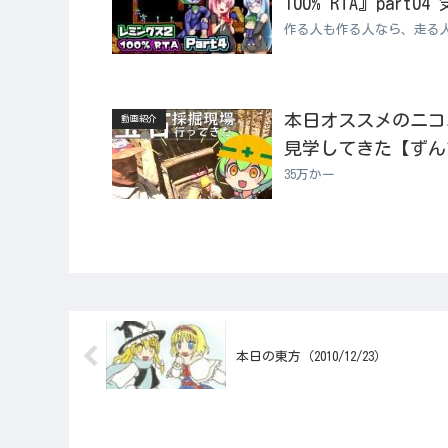
100% RTA』par
作る人も作る人なら、走る
本日オススメのニコニコ
動画紹介
見学してきた【ずん
35万かー
本日の東方（2010/12/23）