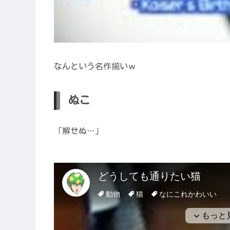
なんという名作揃いｗ
ぬこ
「解せぬ…」