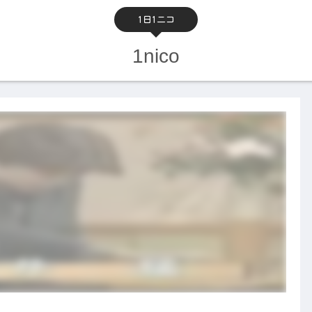
1日1ニコ
1nico