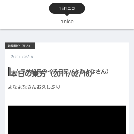
1日1ニコ
1nico
動画紹介（東方）
2011/02/18
ムラサ船長のイチ日記（よなよなさん）
本日の東方（2011/02/18）
よなよなさんお久しぶり