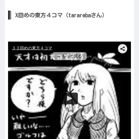
X回めの東方４コマ（tararebaさん）