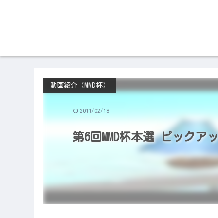
動画紹介（MMD杯）
2011/02/18
第6回MMD杯本選 ピックア