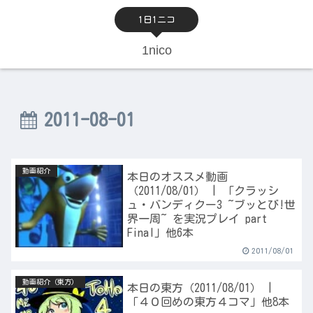
1日1ニコ
1nico
2011-08-01
動画紹介
本日のオススメ動画
（2011/08/01） | 「クラッシ
ュ・バンディクー3 ~ブッとび!世
界一周~ を実況プレイ part
Final」他6本
2011/08/01
動画紹介（東方）
本日の東方（2011/08/01） |
「４０回めの東方４コマ」他8本