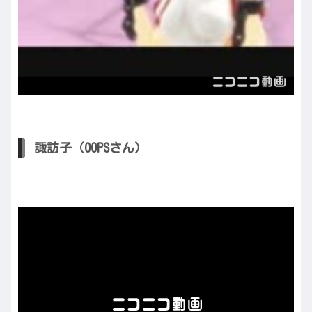
諏訪子（OOPSさん）