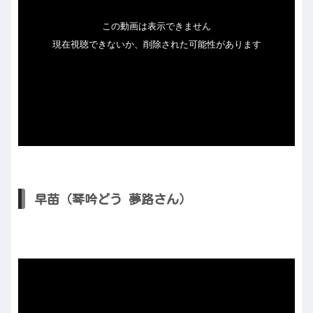
早苗（琴吟どう 夢路さん）