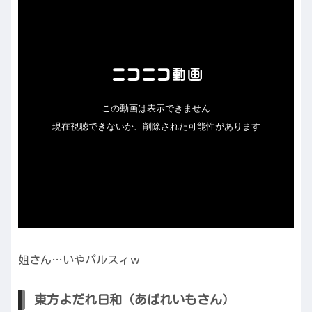
姐さん…いやパルスィｗ
東方よだれ日和（あばれいもさん）