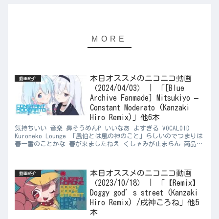
本日オススメのニコニコ動画
動画紹介
（2024/04/03） | 「[Blue
Archive Fanmade] Mitsukiyo –
Constant Moderato (Kanzaki
Hiro Remix)」他6本
気持ちいい 音楽 鼻そうめんP いいなあ よすぎる VOCALOID
Kuroneko Lounge 「風伯とは風の神のこと」らしいのでつまりは
春一番のことかな 春が来ましたねえ くしゃみが止まらん 商品レ
ビュー さいちょうさん ドット抜け...
本日オススメのニコニコ動画
動画紹介
（2023/10/18） | 「【Remix】
Doggy god’s street (Kanzaki
Hiro Remix) /戌神ころね」他5
本