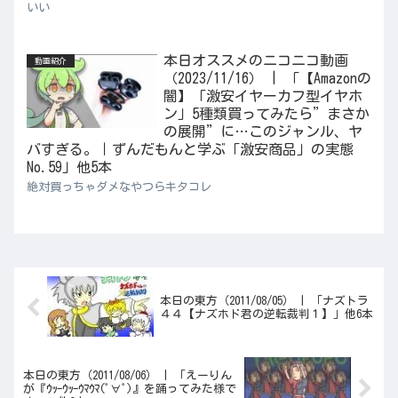
いい
本日オススメのニコニコ動画
動画紹介
（2023/11/16） | 「【Amazonの
闇】「激安イヤーカフ型イヤホ
ン」5種類買ってみたら”まさか
の展開”に…このジャンル、ヤ
バすぎる。｜ずんだもんと学ぶ「激安商品」の実態
No.59」他5本
絶対買っちゃダメなやつらキタコレ
本日の東方（2011/08/05） | 「ナズトラ
４４【ナズホド君の逆転裁判１】」他6本
本日の東方（2011/08/06） | 「えーりん
が『ｳｯｰｳｯｰｳﾏｳﾏ(ﾟ∀ﾟ)』を踊ってみた様で