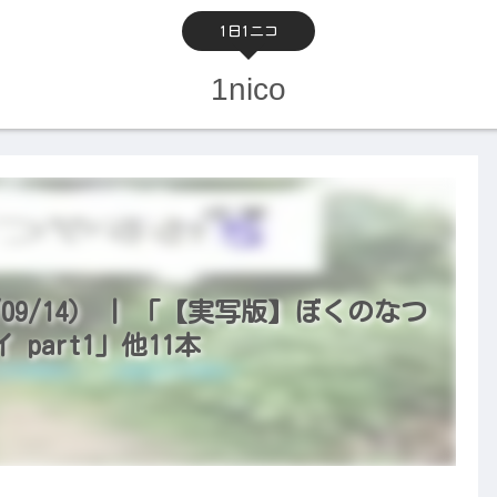
1日1ニコ
1nico
09/14） | 「【実写版】ぼくのなつ
part1」他11本