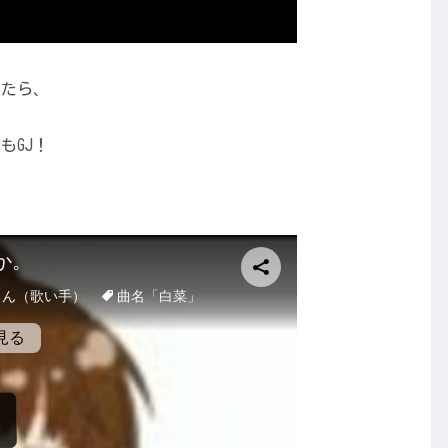
ったら、
もGJ！