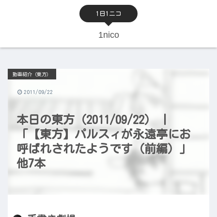
1日1ニコ
1nico
動画紹介（東方）
2011/09/22
本日の東方（2011/09/22） |
「【東方】パルスィが永遠亭にお
呼ばれされたようです（前編）」
他7本