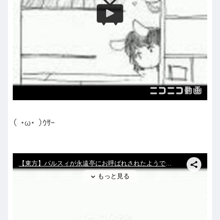
( ･ω･ )ｳｻｰ