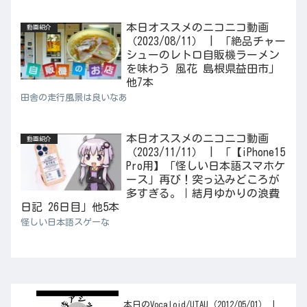
本日オススメのニコニコ動画
動画紹介
（2023/08/11） | 「絶品チャー
シューのレトロ自販機ラーメン
を味わう 風花 島根県益田市」
他7本
田舎の走行風景は良いなあ
本日オススメのニコニコ動画
動画紹介
（2023/11/11） | 「【iPhone15
Pro用】「怪しい日本語スマホケ
ース」再び！突っ込みどころが
多すぎる。｜結月ゆかりの浪費
日記 26日目」他5本
怪しい日本語スゲーな
本日のVocaloid/UTAU（2012/05/01） |