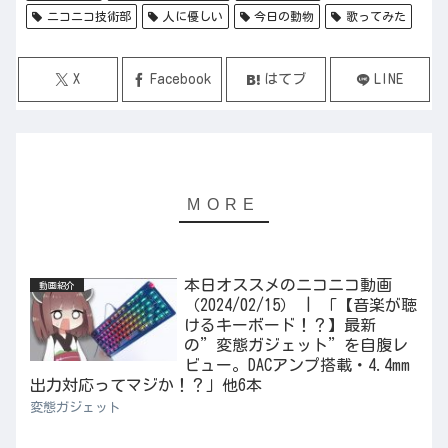
ニコニコ技術部
人に優しい
今日の動物
歌ってみた
X
Facebook
はてブ
LINE
本日オススメのニコニコ動画
動画紹介
（2024/02/15） | 「【音楽が聴
けるキーボード！？】最新
の”変態ガジェット”を自腹レ
ビュー。DACアンプ搭載・4.4mm
出力対応ってマジか！？」他6本
変態ガジェット