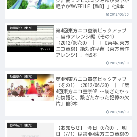
ク】夏ワンピなミクさんが爽やか
軽やかWAVEFILE【MMD】」他9本
2012/06/30
動画紹介（東方）
第4回東方ニコ童祭ピックアップ
– 自作アレンジ編（その1）
（2012/06/30） | 「【第4回東方
ニコ童祭】絶対許早苗【東方自作
アレンジ】」他9本
2012/06/30
動画紹介（東方）
第4回東方ニコ童祭ピックアップ
（その1）（2012/06/30） | 「第
4回東方ニコ童祭OP ～紡ぎたかっ
た物語と、繋ぎたかった記憶の欠
片」他9本
2012/06/30
動画紹介（東方）
【お知らせ】 今日（6/30）、明
日（7/1）は第4回東方ニコ童祭の