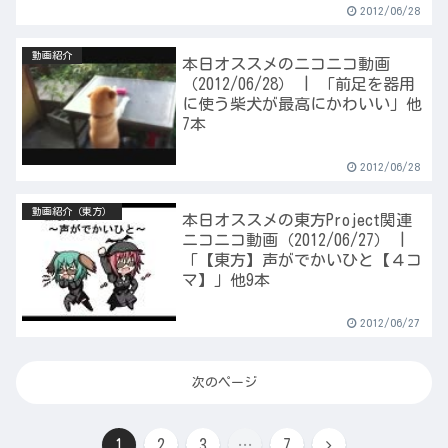
2012/06/28
動画紹介
本日オススメのニコニコ動画
（2012/06/28） | 「前足を器用
に使う柴犬が最高にかわいい」他
7本
2012/06/28
動画紹介（東方）
本日オススメの東方Project関連
ニコニコ動画（2012/06/27） |
「【東方】声がでかいひと【４コ
マ】」他9本
2012/06/27
次のページ
次
1
2
3
…
7