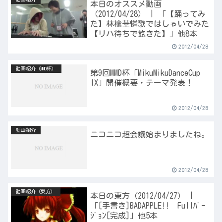
本日のオススメ動画
（2012/04/28） | 「【踊ってみ
た】林檎華憐歌ではしゃいでみた
【リハ待ちで飽きた】」他8本
2012/04/28
動画紹介（MMD杯）
第9回MMD杯「MikuMikuDanceCup
IX」開催概要・テーマ発表！
2012/04/28
動画紹介
ニコニコ超会議始まりましたね。
2012/04/28
動画紹介（東方）
本日の東方（2012/04/27） |
「[手書き]BADAPPLE!! Fullﾊﾞｰ
ｼﾞｮﾝ[完成]」他5本